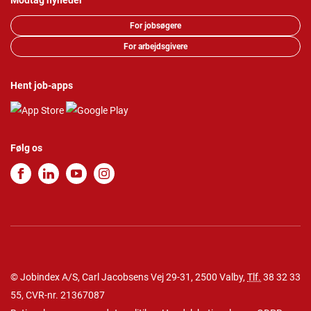
Modtag nyheder
For jobsøgere
For arbejdsgivere
Hent job-apps
Følg os
© Jobindex A/S, Carl Jacobsens Vej 29-31, 2500 Valby,
Tlf.
38 32 33
55
, CVR-nr. 21367087