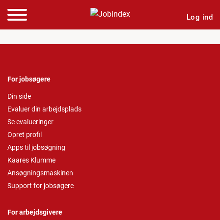
Log ind
For jobsøgere
Din side
Evaluer din arbejdsplads
Se evalueringer
Opret profil
Apps til jobsøgning
Kaares Klumme
Ansøgningsmaskinen
Support for jobsøgere
For arbejdsgivere