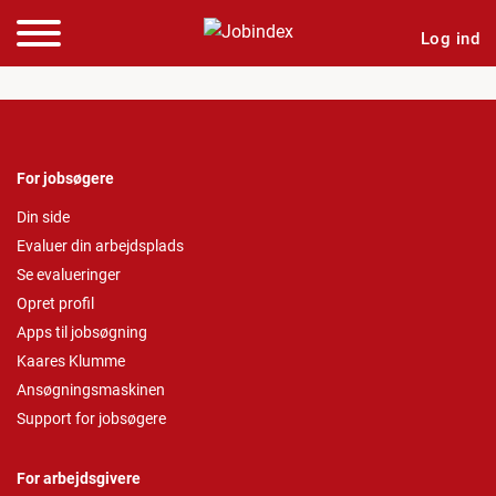
Log ind
For jobsøgere
Din side
Evaluer din arbejdsplads
Se evalueringer
Opret profil
Apps til jobsøgning
Kaares Klumme
Ansøgningsmaskinen
Support for jobsøgere
For arbejdsgivere