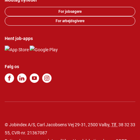
Modtag nyheder
For jobsøgere
For arbejdsgivere
Hent job-apps
Følg os
© Jobindex A/S, Carl Jacobsens Vej 29-31, 2500 Valby,
Tlf.
38 32 33
55
, CVR-nr. 21367087