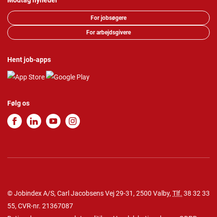
Modtag nyheder
For jobsøgere
For arbejdsgivere
Hent job-apps
Følg os
© Jobindex A/S, Carl Jacobsens Vej 29-31, 2500 Valby,
Tlf.
38 32 33
55
, CVR-nr. 21367087