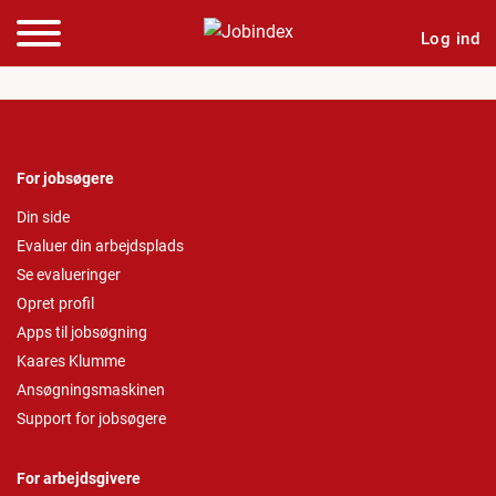
Log ind
For jobsøgere
Din side
Evaluer din arbejdsplads
Se evalueringer
Opret profil
Apps til jobsøgning
Kaares Klumme
Ansøgningsmaskinen
Support for jobsøgere
For arbejdsgivere