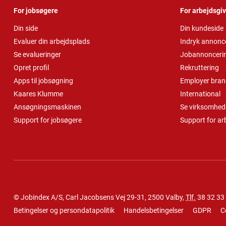
For jobsøgere
For arbejdsgi
Din side
Din kundeside
Evaluer din arbejdsplads
Indryk annonc
Se evalueringer
Jobannonceri
Opret profil
Rekruttering
Apps til jobsøgning
Employer bran
Kaares Klumme
International
Ansøgningsmaskinen
Se virksomheds
Support for jobsøgere
Support for ar
© Jobindex A/S, Carl Jacobsens Vej 29-31, 2500 Valby,
Tlf.
38 32 33
Betingelser og persondatapolitik
Handelsbetingelser
GDPR
C