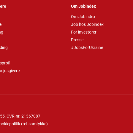
vere
Om Jobindex
Om Jobindex
e
Job hos Jobindex
ng
For investorer
Presse
ding
#JobsForUkraine
profil
bejdsgivere
 55
, CVR-nr. 21367087
ookiepolitik
(
ret samtykke
)