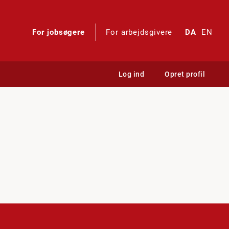
For jobsøgere
For arbejdsgivere
DA
EN
Log ind
Opret profil