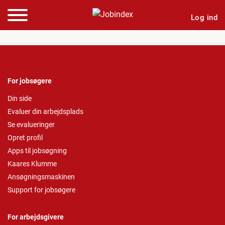
Log ind
For jobsøgere
Din side
Evaluer din arbejdsplads
Se evalueringer
Opret profil
Apps til jobsøgning
Kaares Klumme
Ansøgningsmaskinen
Support for jobsøgere
For arbejdsgivere