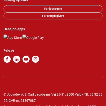
Modtag nyheder
For jobsøgere
For arbejdsgivere
Hent job-apps
Følg os
© Jobindex A/S, Carl Jacobsens Vej 29-31, 2500 Valby,
Tlf.
38 32 33
55
, CVR-nr. 21367087