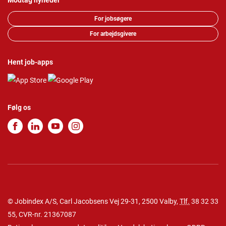
Modtag nyheder
For jobsøgere
For arbejdsgivere
Hent job-apps
Følg os
© Jobindex A/S, Carl Jacobsens Vej 29-31, 2500 Valby,
Tlf.
38 32 33
55
, CVR-nr. 21367087