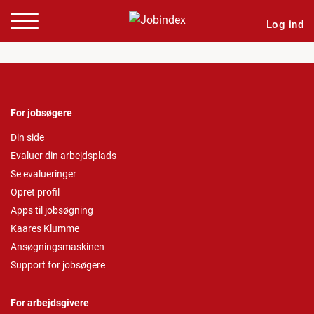
Log ind
For jobsøgere
Din side
Evaluer din arbejdsplads
Se evalueringer
Opret profil
Apps til jobsøgning
Kaares Klumme
Ansøgningsmaskinen
Support for jobsøgere
For arbejdsgivere