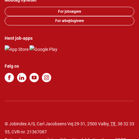
Modtag nyheder
For jobsøgere
For arbejdsgivere
Hent job-apps
Følg os
© Jobindex A/S, Carl Jacobsens Vej 29-31, 2500 Valby,
Tlf.
38 32 33
55
, CVR-nr. 21367087