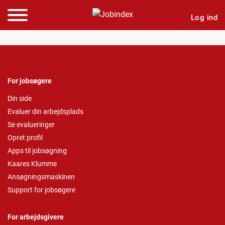
Log ind
For jobsøgere
Din side
Evaluer din arbejdsplads
Se evalueringer
Opret profil
Apps til jobsøgning
Kaares Klumme
Ansøgningsmaskinen
Support for jobsøgere
For arbejdsgivere