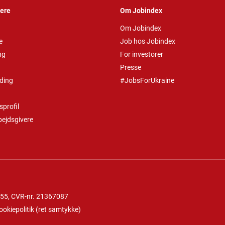
vere
Om Jobindex
Om Jobindex
e
Job hos Jobindex
ng
For investorer
Presse
ding
#JobsForUkraine
profil
bejdsgivere
 55
, CVR-nr. 21367087
ookiepolitik
(
ret samtykke
)