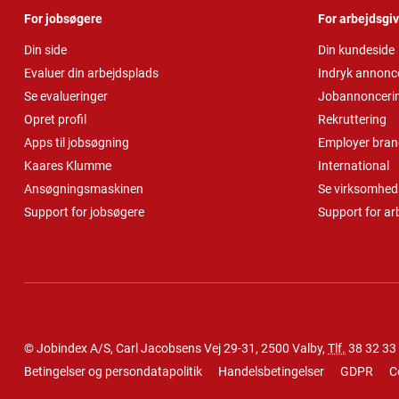
For jobsøgere
For arbejdsgi
Din side
Din kundeside
Evaluer din arbejdsplads
Indryk annonc
Se evalueringer
Jobannonceri
Opret profil
Rekruttering
Apps til jobsøgning
Employer bran
Kaares Klumme
International
Ansøgningsmaskinen
Se virksomheds
Support for jobsøgere
Support for ar
© Jobindex A/S, Carl Jacobsens Vej 29-31, 2500 Valby,
Tlf.
38 32 33
Betingelser og persondatapolitik
Handelsbetingelser
GDPR
C