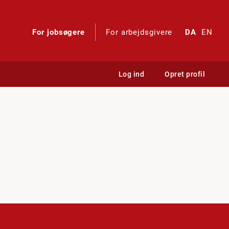
For jobsøgere
For arbejdsgivere
DA
EN
Log ind
Opret profil