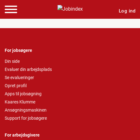
Log ind
For jobsøgere
Din side
Evaluer din arbejdsplads
Se evalueringer
Opret profil
Apps til jobsøgning
Kaares Klumme
Ansøgningsmaskinen
Support for jobsøgere
For arbejdsgivere