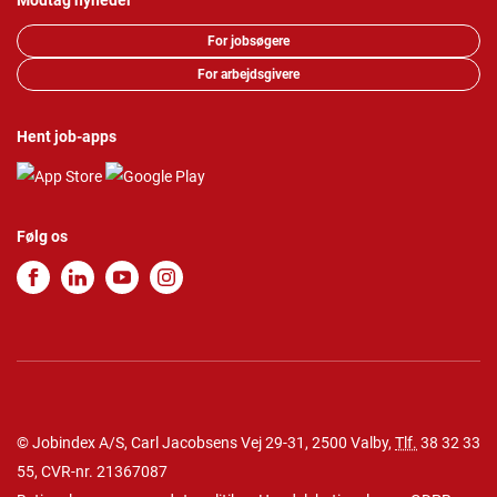
Modtag nyheder
For jobsøgere
For arbejdsgivere
Hent job-apps
Følg os
© Jobindex A/S, Carl Jacobsens Vej 29-31, 2500 Valby,
Tlf.
38 32 33
55
, CVR-nr. 21367087