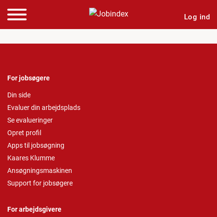
Log ind
For jobsøgere
Din side
Evaluer din arbejdsplads
Se evalueringer
Opret profil
Apps til jobsøgning
Kaares Klumme
Ansøgningsmaskinen
Support for jobsøgere
For arbejdsgivere