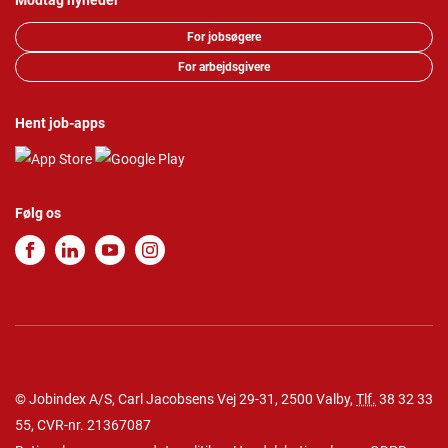
Modtag nyheder
For jobsøgere
For arbejdsgivere
Hent job-apps
Følg os
© Jobindex A/S, Carl Jacobsens Vej 29-31, 2500 Valby,
Tlf.
38 32 33
55
, CVR-nr. 21367087