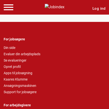
Log ind
For jobsøgere
Din side
Evaluer din arbejdsplads
Se evalueringer
Opret profil
Apps til jobsøgning
Kaares Klumme
Ansøgningsmaskinen
Support for jobsøgere
For arbejdsgivere