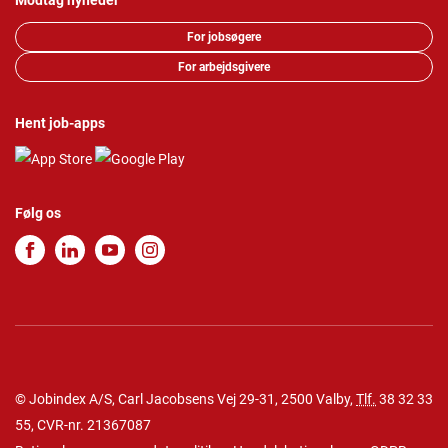
Modtag nyheder
For jobsøgere
For arbejdsgivere
Hent job-apps
Følg os
© Jobindex A/S, Carl Jacobsens Vej 29-31, 2500 Valby,
Tlf.
38 32 33
55
, CVR-nr. 21367087