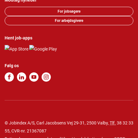
Modtag nyheder
For jobsøgere
For arbejdsgivere
Hent job-apps
Følg os
© Jobindex A/S, Carl Jacobsens Vej 29-31, 2500 Valby,
Tlf.
38 32 33
55
, CVR-nr. 21367087