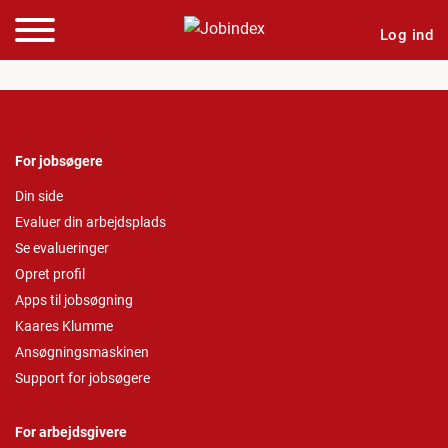
Log ind
For jobsøgere
Din side
Evaluer din arbejdsplads
Se evalueringer
Opret profil
Apps til jobsøgning
Kaares Klumme
Ansøgningsmaskinen
Support for jobsøgere
For arbejdsgivere