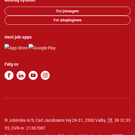
Modtag nyheder
For jobsøgere
For arbejdsgivere
Hent job-apps
Følg os
© Jobindex A/S, Carl Jacobsens Vej 29-31, 2500 Valby,
Tlf.
38 32 33
55
, CVR-nr. 21367087