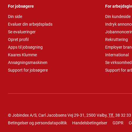
For jobsøgere
For arbejdsgi
Din side
Din kundeside
Evaluer din arbejdsplads
Indryk annonc
Se evalueringer
Jobannonceri
Opret profil
Rekruttering
Apps til jobsøgning
Employer bran
Kaares Klumme
International
Ansøgningsmaskinen
Se virksomheds
Support for jobsøgere
Support for ar
© Jobindex A/S, Carl Jacobsens Vej 29-31, 2500 Valby,
Tlf.
38 32 33
Betingelser og persondatapolitik
Handelsbetingelser
GDPR
C