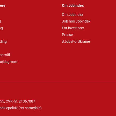
vere
Om Jobindex
Om Jobindex
e
Job hos Jobindex
ng
For investorer
Presse
ding
#JobsForUkraine
profil
bejdsgivere
 55
, CVR-nr. 21367087
ookiepolitik
(
ret samtykke
)