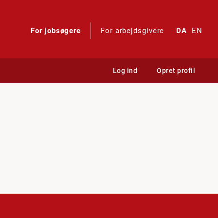
For jobsøgere
For arbejdsgivere
DA
EN
Log ind
Opret profil