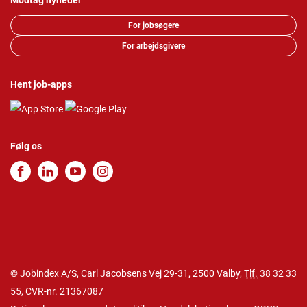
Modtag nyheder
For jobsøgere
For arbejdsgivere
Hent job-apps
Følg os
© Jobindex A/S, Carl Jacobsens Vej 29-31, 2500 Valby,
Tlf.
38 32 33
55
, CVR-nr. 21367087