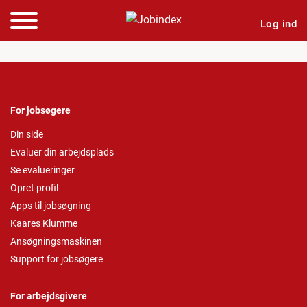
Log ind
For jobsøgere
Din side
Evaluer din arbejdsplads
Se evalueringer
Opret profil
Apps til jobsøgning
Kaares Klumme
Ansøgningsmaskinen
Support for jobsøgere
For arbejdsgivere