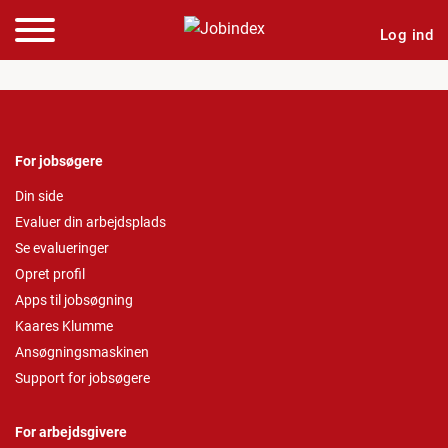
Log ind
For jobsøgere
Din side
Evaluer din arbejdsplads
Se evalueringer
Opret profil
Apps til jobsøgning
Kaares Klumme
Ansøgningsmaskinen
Support for jobsøgere
For arbejdsgivere