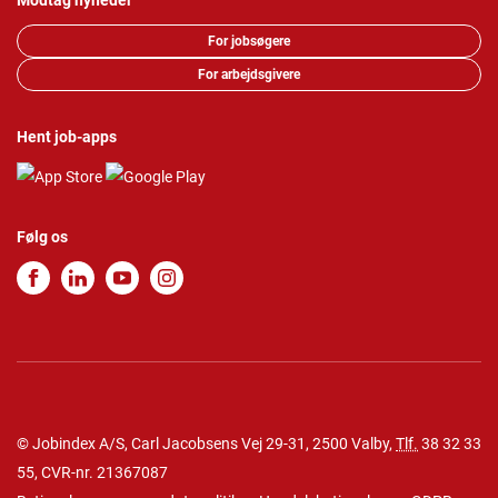
Modtag nyheder
For jobsøgere
For arbejdsgivere
Hent job-apps
Følg os
© Jobindex A/S, Carl Jacobsens Vej 29-31, 2500 Valby,
Tlf.
38 32 33
55
, CVR-nr. 21367087