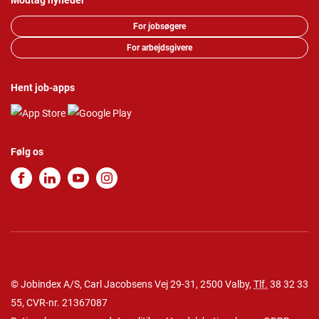
Modtag nyheder
For jobsøgere
For arbejdsgivere
Hent job-apps
Følg os
© Jobindex A/S, Carl Jacobsens Vej 29-31, 2500 Valby,
Tlf.
38 32 33
55
, CVR-nr. 21367087