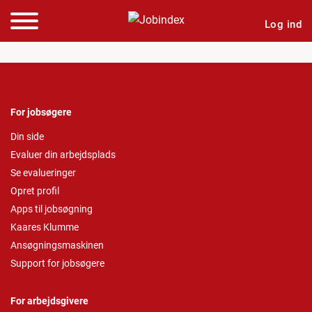
Log ind
For jobsøgere
Din side
Evaluer din arbejdsplads
Se evalueringer
Opret profil
Apps til jobsøgning
Kaares Klumme
Ansøgningsmaskinen
Support for jobsøgere
For arbejdsgivere