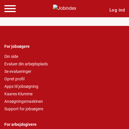
Log ind
For jobsøgere
Din side
Evaluer din arbejdsplads
Se evalueringer
Opret profil
Apps til jobsøgning
Kaares Klumme
Ansøgningsmaskinen
Support for jobsøgere
For arbejdsgivere