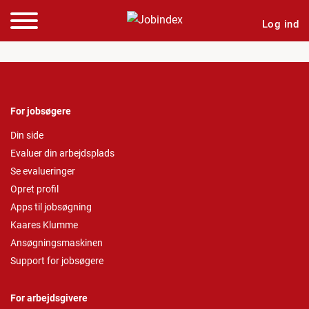
Log ind
For jobsøgere
Din side
Evaluer din arbejdsplads
Se evalueringer
Opret profil
Apps til jobsøgning
Kaares Klumme
Ansøgningsmaskinen
Support for jobsøgere
For arbejdsgivere