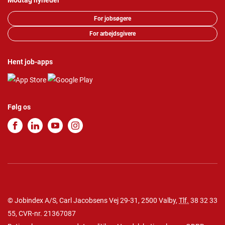
Modtag nyheder
For jobsøgere
For arbejdsgivere
Hent job-apps
Følg os
© Jobindex A/S, Carl Jacobsens Vej 29-31, 2500 Valby,
Tlf.
38 32 33
55
, CVR-nr. 21367087