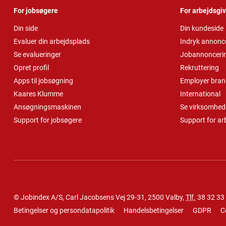
For jobsøgere
For arbejdsgi
Din side
Din kundeside
Evaluer din arbejdsplads
Indryk annonc
Se evalueringer
Jobannonceri
Opret profil
Rekruttering
Apps til jobsøgning
Employer bran
Kaares Klumme
International
Ansøgningsmaskinen
Se virksomheds
Support for jobsøgere
Support for ar
© Jobindex A/S, Carl Jacobsens Vej 29-31, 2500 Valby,
Tlf.
38 32 33
Betingelser og persondatapolitik
Handelsbetingelser
GDPR
C