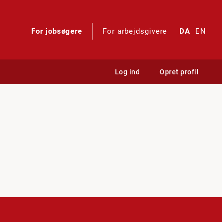
For jobsøgere
For arbejdsgivere
DA
EN
Log ind
Opret profil