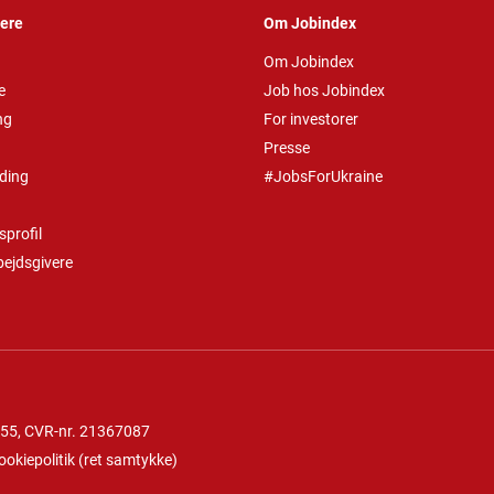
vere
Om Jobindex
Om Jobindex
e
Job hos Jobindex
ng
For investorer
Presse
ding
#JobsForUkraine
profil
bejdsgivere
 55
, CVR-nr. 21367087
ookiepolitik
(
ret samtykke
)