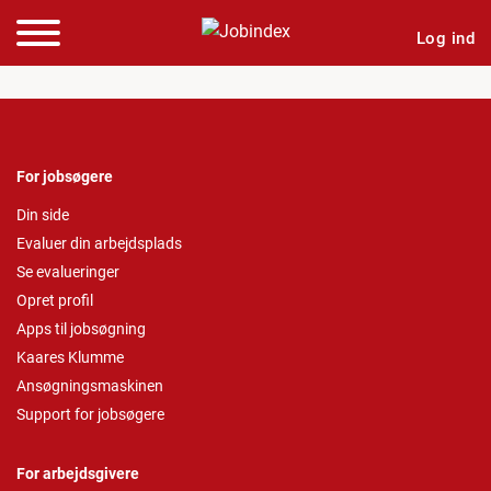
Log ind
For jobsøgere
Din side
Evaluer din arbejdsplads
Se evalueringer
Opret profil
Apps til jobsøgning
Kaares Klumme
Ansøgningsmaskinen
Support for jobsøgere
For arbejdsgivere