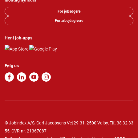
Modtag nyheder
For jobsøgere
For arbejdsgivere
Hent job-apps
Følg os
© Jobindex A/S, Carl Jacobsens Vej 29-31, 2500 Valby,
Tlf.
38 32 33
55
, CVR-nr. 21367087