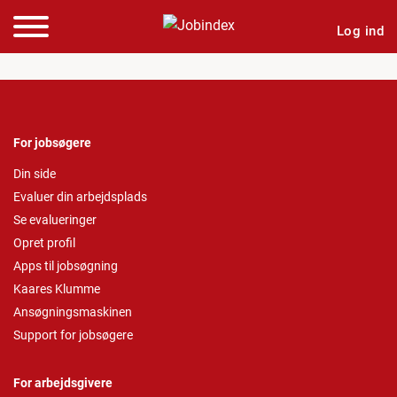
Log ind
For jobsøgere
Din side
Evaluer din arbejdsplads
Se evalueringer
Opret profil
Apps til jobsøgning
Kaares Klumme
Ansøgningsmaskinen
Support for jobsøgere
For arbejdsgivere