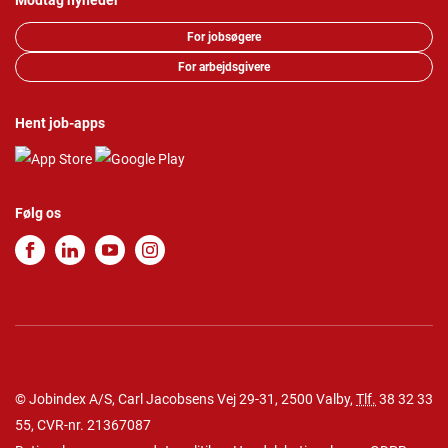
Modtag nyheder
For jobsøgere
For arbejdsgivere
Hent job-apps
Følg os
© Jobindex A/S, Carl Jacobsens Vej 29-31, 2500 Valby,
Tlf.
38 32 33
55
, CVR-nr. 21367087