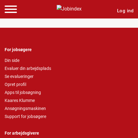
Log ind
For jobsøgere
Din side
Evaluer din arbejdsplads
Se evalueringer
Opret profil
Apps til jobsøgning
Kaares Klumme
Ansøgningsmaskinen
Support for jobsøgere
For arbejdsgivere