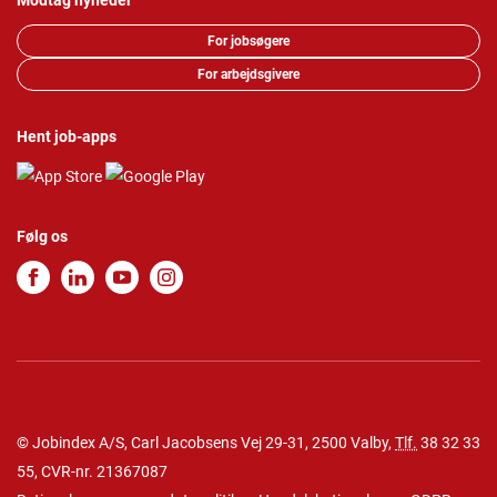
Modtag nyheder
For jobsøgere
For arbejdsgivere
Hent job-apps
Følg os
© Jobindex A/S, Carl Jacobsens Vej 29-31, 2500 Valby,
Tlf.
38 32 33
55
, CVR-nr. 21367087