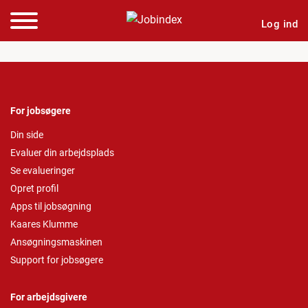
Log ind
For jobsøgere
Din side
Evaluer din arbejdsplads
Se evalueringer
Opret profil
Apps til jobsøgning
Kaares Klumme
Ansøgningsmaskinen
Support for jobsøgere
For arbejdsgivere