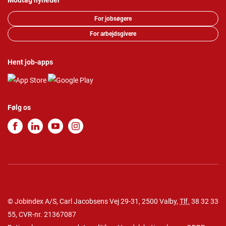
Modtag nyheder
For jobsøgere
For arbejdsgivere
Hent job-apps
Følg os
© Jobindex A/S, Carl Jacobsens Vej 29-31, 2500 Valby,
Tlf.
38 32 33
55
, CVR-nr. 21367087