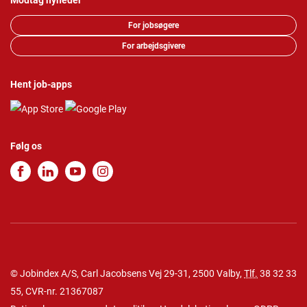
Modtag nyheder
For jobsøgere
For arbejdsgivere
Hent job-apps
Følg os
© Jobindex A/S, Carl Jacobsens Vej 29-31, 2500 Valby,
Tlf.
38 32 33
55
, CVR-nr. 21367087