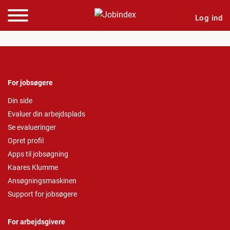
Log ind
For jobsøgere
Din side
Evaluer din arbejdsplads
Se evalueringer
Opret profil
Apps til jobsøgning
Kaares Klumme
Ansøgningsmaskinen
Support for jobsøgere
For arbejdsgivere