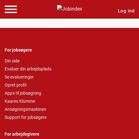
Log ind
For jobsøgere
Din side
Evaluer din arbejdsplads
Se evalueringer
Opret profil
Apps til jobsøgning
Kaares Klumme
Ansøgningsmaskinen
Support for jobsøgere
For arbejdsgivere