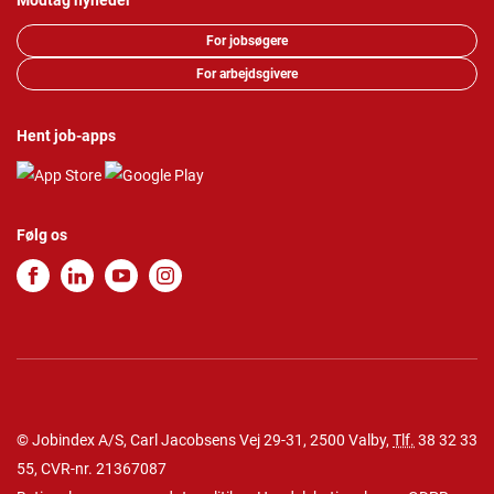
Modtag nyheder
For jobsøgere
For arbejdsgivere
Hent job-apps
Følg os
© Jobindex A/S, Carl Jacobsens Vej 29-31, 2500 Valby,
Tlf.
38 32 33
55
, CVR-nr. 21367087