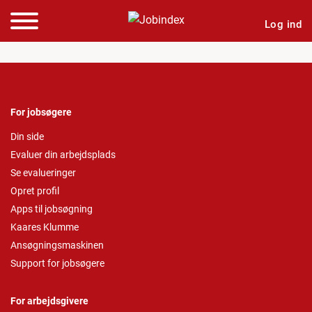
Log ind
For jobsøgere
Din side
Evaluer din arbejdsplads
Se evalueringer
Opret profil
Apps til jobsøgning
Kaares Klumme
Ansøgningsmaskinen
Support for jobsøgere
For arbejdsgivere