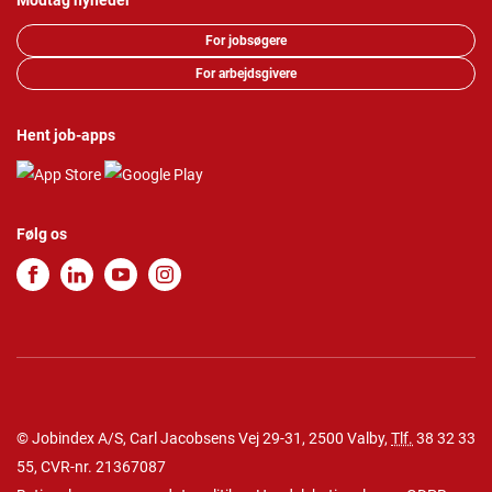
Modtag nyheder
For jobsøgere
For arbejdsgivere
Hent job-apps
Følg os
© Jobindex A/S, Carl Jacobsens Vej 29-31, 2500 Valby,
Tlf.
38 32 33
55
, CVR-nr. 21367087