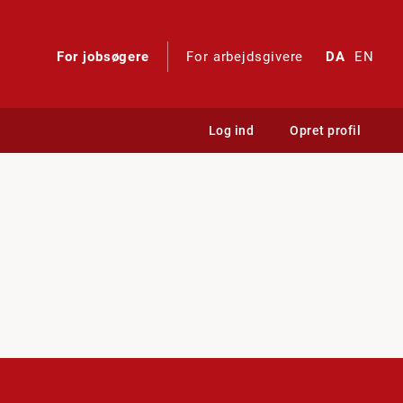
For jobsøgere
For arbejdsgivere
DA
EN
Log ind
Opret profil