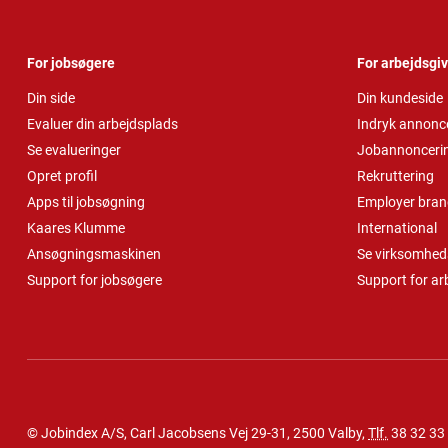
For jobsøgere
For arbejdsgi
Din side
Din kundeside
Evaluer din arbejdsplads
Indryk annonc
Se evalueringer
Jobannonceri
Opret profil
Rekruttering
Apps til jobsøgning
Employer bran
Kaares Klumme
International
Ansøgningsmaskinen
Se virksomheds
Support for jobsøgere
Support for ar
© Jobindex A/S, Carl Jacobsens Vej 29-31, 2500 Valby,
Tlf.
38 32 33