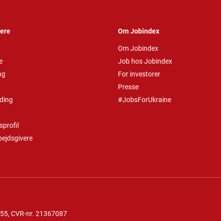
vere
Om Jobindex
Om Jobindex
e
Job hos Jobindex
ng
For investorer
Presse
ding
#JobsForUkraine
profil
bejdsgivere
 55
, CVR-nr. 21367087