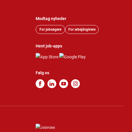
Modtag nyheder
For jobsøgere
For arbejdsgivere
Hent job-apps
Følg os