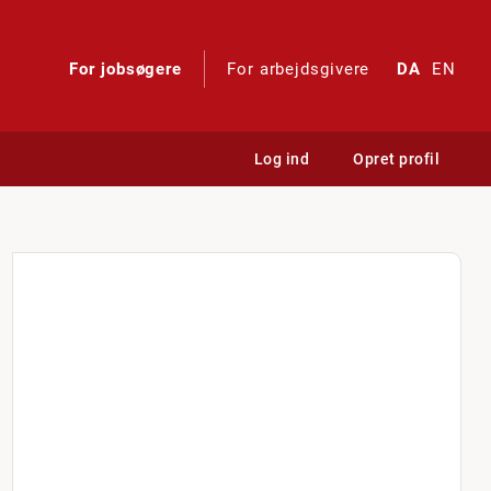
For jobsøgere
For arbejdsgivere
DA
EN
Log ind
Opret profil