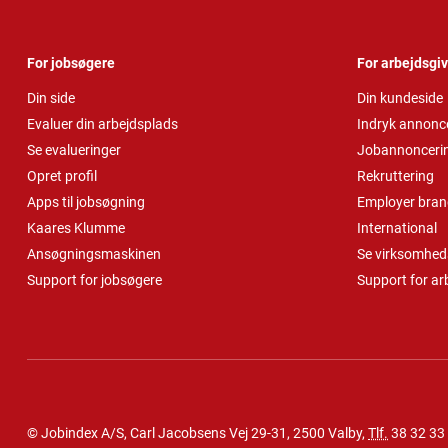
For jobsøgere
For arbejdsgi
Din side
Din kundeside
Evaluer din arbejdsplads
Indryk annonc
Se evalueringer
Jobannonceri
Opret profil
Rekruttering
Apps til jobsøgning
Employer bran
Kaares Klumme
International
Ansøgningsmaskinen
Se virksomheds
Support for jobsøgere
Support for ar
© Jobindex A/S, Carl Jacobsens Vej 29-31, 2500 Valby,
Tlf.
38 32 33