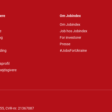
vere
Om Jobindex
Om Jobindex
e
Job hos Jobindex
ng
For investorer
Presse
ding
#JobsForUkraine
profil
bejdsgivere
 55
, CVR-nr. 21367087