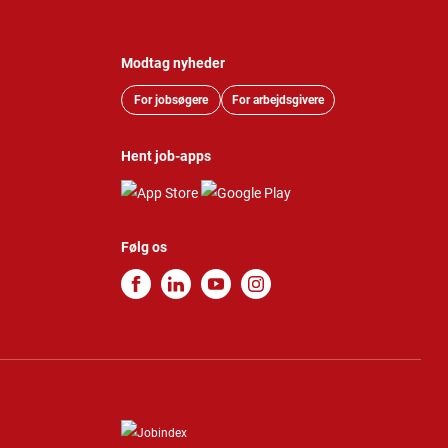
Modtag nyheder
For jobsøgere
For arbejdsgivere
Hent job-apps
Følg os