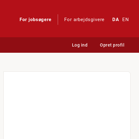
For jobsøgere
For arbejdsgivere
DA
EN
Log ind
Opret profil