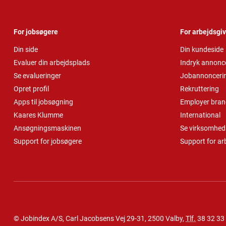
For jobsøgere
For arbejdsgi
Din side
Din kundeside
Evaluer din arbejdsplads
Indryk annonc
Se evalueringer
Jobannonceri
Opret profil
Rekruttering
Apps til jobsøgning
Employer bran
Kaares Klumme
International
Ansøgningsmaskinen
Se virksomheds
Support for jobsøgere
Support for ar
© Jobindex A/S, Carl Jacobsens Vej 29-31, 2500 Valby,
Tlf.
38 32 33