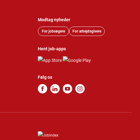
Modtag nyheder
For jobsøgere
For arbejdsgivere
Hent job-apps
Følg os