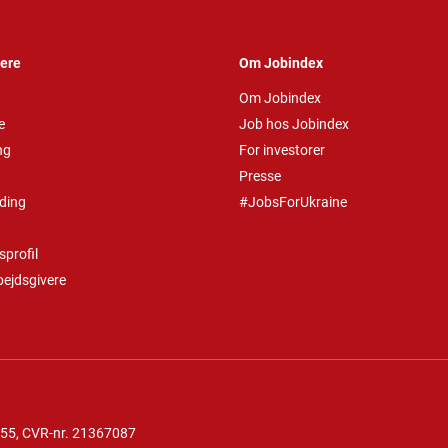
vere
Om Jobindex
Om Jobindex
e
Job hos Jobindex
ng
For investorer
Presse
ding
#JobsForUkraine
profil
bejdsgivere
 55
, CVR-nr. 21367087