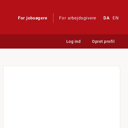
For jobsøgere
For arbejdsgivere
DA
EN
Log ind
Opret profil