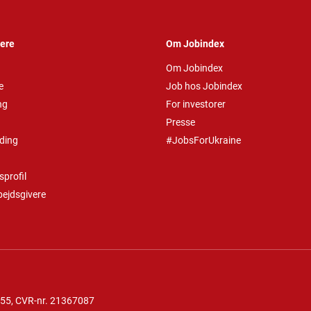
vere
Om Jobindex
Om Jobindex
e
Job hos Jobindex
ng
For investorer
Presse
ding
#JobsForUkraine
profil
bejdsgivere
 55
, CVR-nr. 21367087