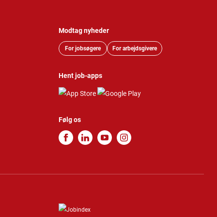
Modtag nyheder
For jobsøgere
For arbejdsgivere
Hent job-apps
Følg os