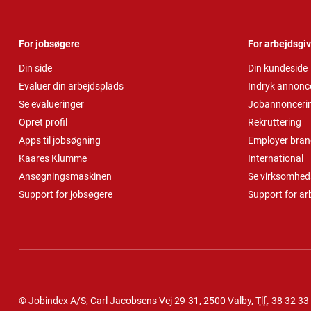
For jobsøgere
For arbejdsgi
Din side
Din kundeside
Evaluer din arbejdsplads
Indryk annonc
Se evalueringer
Jobannonceri
Opret profil
Rekruttering
Apps til jobsøgning
Employer bran
Kaares Klumme
International
Ansøgningsmaskinen
Se virksomheds
Support for jobsøgere
Support for ar
© Jobindex A/S, Carl Jacobsens Vej 29-31, 2500 Valby,
Tlf.
38 32 33