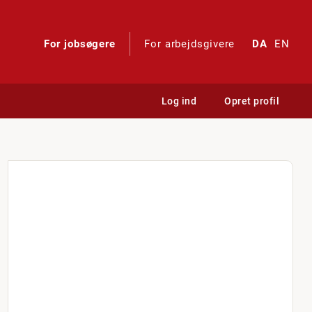
For jobsøgere
For arbejdsgivere
DA
EN
Log ind
Opret profil