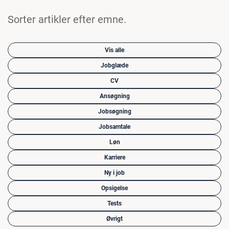
Sorter artikler efter emne.
Vis alle
Jobglæde
CV
Ansøgning
Jobsøgning
Jobsamtale
Løn
Karriere
Ny i job
Opsigelse
Tests
Øvrigt