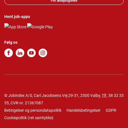
For arbejdsgivere
Hent job-apps
Følg os
© Jobindex A/S, Carl Jacobsens Vej 29-31, 2500 Valby,
Tlf.
38 32 33
55
, CVR-nr. 21367087
Betingelser og persondatapolitik
Handelsbetingelser
GDPR
Cookiepolitik
(
ret samtykke
)