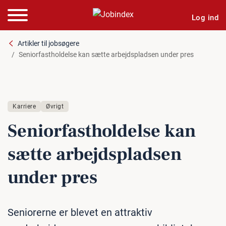
Log ind
Artikler til jobsøgere
Seniorfastholdelse kan sætte arbejdspladsen under pres
Karriere
Øvrigt
Se­ni­o­r­fast­hol­del­se kan
sætte ar­bejds­plad­sen
under pres
Seniorerne er blevet en attraktiv