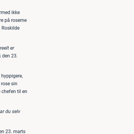
ermed ikke
are på roserne
å Roskilde
reelt er
k den 23.
 hyppigere,
 rose sin
 chefen til en
ar du selv
en 23. marts