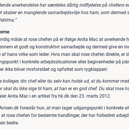
ende anerkendelse har særdeles dårlig indflydelse på chefens 
 det skaber en manglende samarbejdsvilje hos ham, som dermed s
dsklima.”
torne
rdig måde at rose chefen på er ifølge Anita Mac at anerkende 
gennem et godt og konstruktivt samarbejde og dermed give en ind
af hans virke som leder. Hvis man skal rose chefen direkte, er d
ngspunkt i konkrete arbejdssituationer eller begivenheder på job
r ikke bliver misforstået og opfattet som rygklapperi:
e kolleger, din chef eller du selv kan holde ud, at du kommer me
or skal du ikke sige til ham, at han er en god chef. Du skal rose 
ler Anita Mac i en artikel fra hk.dk den 23. marts 2012.
a Avisen.dk foreslår hun, at man tager udgangspunkt i konkrete si
at rose chefen for bestemte handlinger, der har forbedret arbejd
gen bedre.