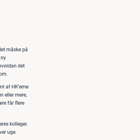
 det måske på
 ny
 hvordan det
som.
nt af HK’erne
n eller mere,
re får flere
res kolleger.
ver uge.