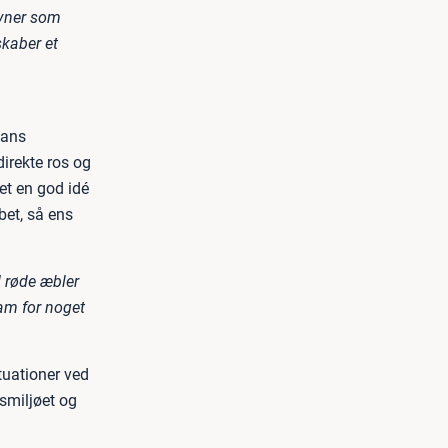
evner som
kaber et
hans
irekte ros og
et en god idé
bet, så ens
d røde æbler
ham for noget
tuationer ved
smiljøet og