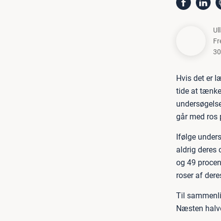
Ul
Fr
30
Hvis det er l
tide at tænke
undersøgelse
går med ros 
Ifølge under
aldrig deres
og 49 procent
roser af dere
Til sammenlig
Næsten halvd