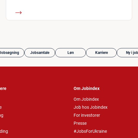
Jobsøgning
Jobsamtale
Løn
Karriere
Ny i jo
vere
Om Jobindex
Om Jobindex
e
Job hos Jobindex
ng
For investorer
Presse
ding
#JobsForUkraine