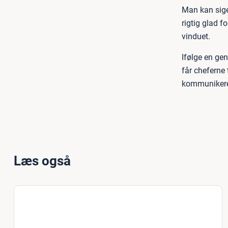
Man kan sige 
rigtig glad f
vinduet.
Ifølge en ge
får cheferne
kommunikere. 
Læs også