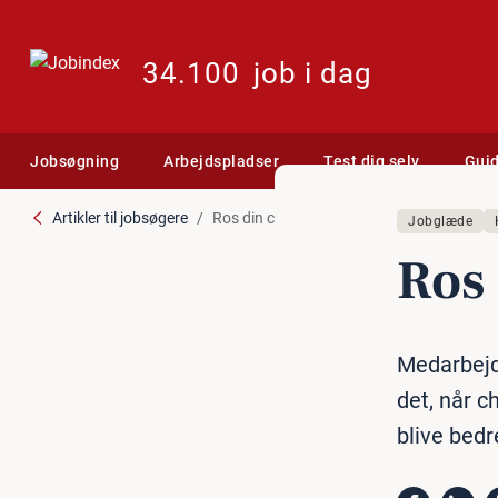
34.100
job i dag
Jobsøgning
Arbejdspladser
Test dig selv
Gui
Artikler til jobsøgere
Ros din chef
Jobglæde
Ros 
Medarbejde
det, når c
blive bed