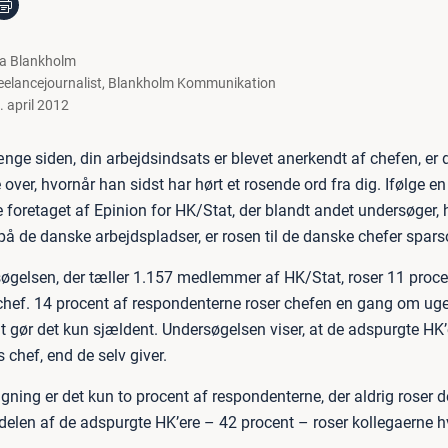
la Blankholm
eelancejournalist
,
Blankholm Kommunikation
. april 2012
ænge siden, din arbejdsindsats er blevet anerkendt af chefen, er
 over, hvornår han sidst har hørt et rosende ord fra dig. Ifølge en
 foretaget af Epinion for HK/Stat, der blandt andet undersøger,
på de danske arbejdspladser, er rosen til de danske chefer spar
søgelsen, der tæller 1.157 medlemmer af HK/Stat, roser 11 proce
 chef. 14 procent af respondenterne roser chefen en gang om uge
 gør det kun sjældent. Undersøgelsen viser, at de adspurgte HK’e
s chef, end de selv giver.
ning er det kun to procent af respondenterne, der aldrig roser de
elen af de adspurgte HK’ere – 42 procent – roser kollegaerne h