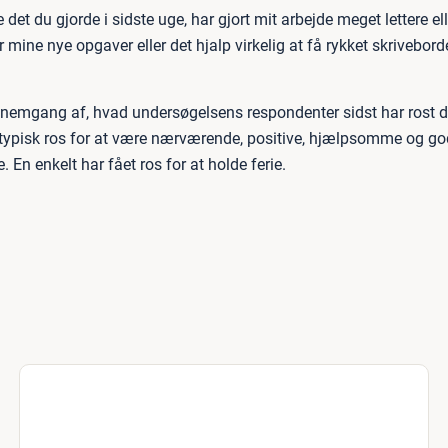
det du gjorde i sidste uge, har gjort mit arbejde meget lettere ell
or mine nye opgaver eller det hjalp virkelig at få rykket skrivebor
nnemgang af, hvad undersøgelsens respondenter sidst har rost de
 typisk ros for at være nærværende, positive, hjælpsomme og god
En enkelt har fået ros for at holde ferie.