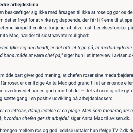
 bedre arbejdsklima
n beskæftiger sig ikke med årsagen til ikke at rose og gør os d
m det er frygt for at virke rygklappende, der får HK’erne til at sp
eferne simpelthen ikke fortjener at blive rost. Ledelsesforsker p
Anita Mac, hælder til sidstnævnte mulighed:
efen føler sig anerkendt, er det ofte et tegn på, at medarbejderne 
ed hans måde at være chef på,"
siger hun i et interview i avisen.d
middelbart giver god mening, at chefen roser sine medarbejdere
får roser, er der ifølge Anita Mac god grund til at anerkende eller
n overhovedet har en god grund til det – det vil nemlig ofte gøre
g sætte gang i en positiv udvikling på arbejdspladsen:
er en lettelse, dårlig ledelse er en plage. Men som medarbejder h
å, hvordan chefen gør sit arbejde,"
siger Anita Mac til avisen.dk.
ngen mellem ros og god ledelse udtaler hun ifølge TV 2.dk d