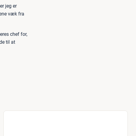
er jeg er
dene væk fra
res chef for,
e til at