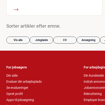
Sorter artikler efter emne.
Vis alle
Jobglæde
CV
Ansøgning
For jobsøgere
For arbejdsgi
Din side
Din kundeside
Evaluer din arbejdsplads
Indryk annonc
Se evalueringer
Jobannonceri
Opret profil
Rekruttering
Apps til jobsøgning
Employer bran