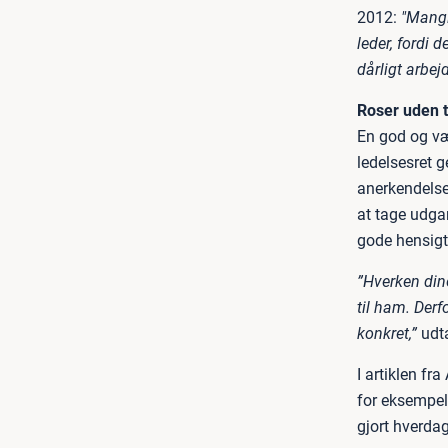
2012:
"Mangl
leder, fordi
dårligt arbej
Roser uden 
En god og væ
ledelsesret 
anerkendelse 
at tage udga
gode hensigte
”Hverken din
til ham. Derf
konkret,”
udta
I artiklen fr
for eksempel 
gjort hverda