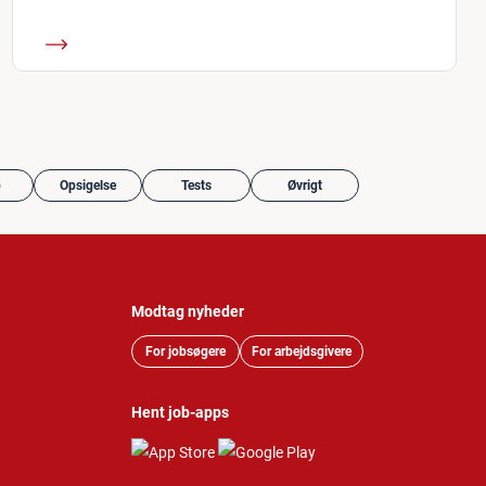
b
Opsigelse
Tests
Øvrigt
Modtag nyheder
For jobsøgere
For arbejdsgivere
Hent job-apps