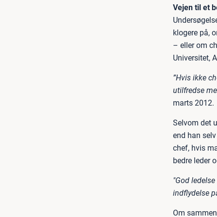
Vejen til et
Undersøgelse
klogere på, o
– eller om ch
Universitet, 
”Hvis ikke ch
utilfredse m
marts 2012.
Selvom det u
end han selv 
chef, hvis ma
bedre leder o
"God ledelse 
indflydelse p
Om sammenhæ