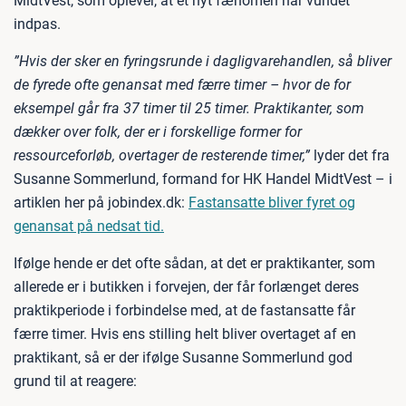
MidtVest, som oplever, at et nyt fænomen har vundet
indpas.
”Hvis der sker en fyringsrunde i dagligvarehandlen, så bliver
de fyrede ofte genansat med færre timer – hvor de for
eksempel går fra 37 timer til 25 timer. Praktikanter, som
dækker over folk, der er i forskellige former for
ressourceforløb, overtager de resterende timer,”
lyder det fra
Susanne Sommerlund, formand for HK Handel MidtVest – i
artiklen her på jobindex.dk:
Fastansatte bliver fyret og
genansat på nedsat tid.
Ifølge hende er det ofte sådan, at det er praktikanter, som
allerede er i butikken i forvejen, der får forlænget deres
praktikperiode i forbindelse med, at de fastansatte får
færre timer. Hvis ens stilling helt bliver overtaget af en
praktikant, så er der ifølge Susanne Sommerlund god
grund til at reagere: