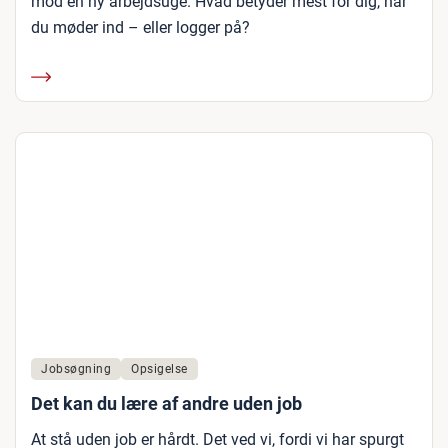
mod en ny arbejdsuge. Hvad betyder mest for dig, når
du møder ind – eller logger på?
Jobsøgning
Opsigelse
Det kan du lære af andre uden job
At stå uden job er hårdt. Det ved vi, fordi vi har spurgt