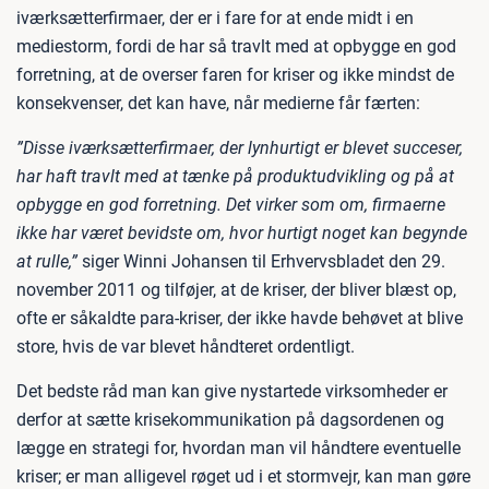
iværksætterfirmaer, der er i fare for at ende midt i en
mediestorm, fordi de har så travlt med at opbygge en god
forretning, at de overser faren for kriser og ikke mindst de
konsekvenser, det kan have, når medierne får færten:
”Disse iværksætterfirmaer, der lynhurtigt er blevet succeser,
har haft travlt med at tænke på produktudvikling og på at
opbygge en god forretning. Det virker som om, firmaerne
ikke har været bevidste om, hvor hurtigt noget kan begynde
at rulle,”
siger Winni Johansen til Erhvervsbladet den 29.
november 2011 og tilføjer, at de kriser, der bliver blæst op,
ofte er såkaldte para-kriser, der ikke havde behøvet at blive
store, hvis de var blevet håndteret ordentligt.
Det bedste råd man kan give nystartede virksomheder er
derfor at sætte krisekommunikation på dagsordenen og
lægge en strategi for, hvordan man vil håndtere eventuelle
kriser; er man alligevel røget ud i et stormvejr, kan man gøre