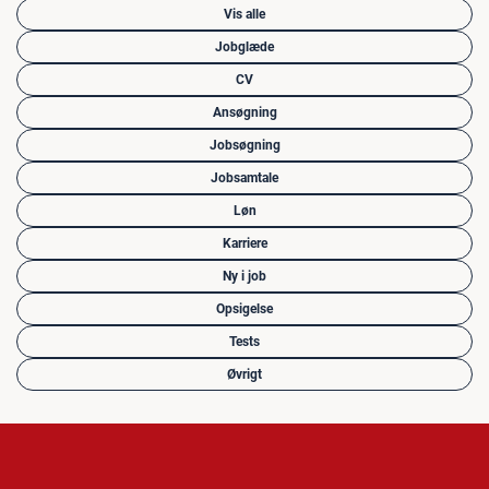
Vis alle
Jobglæde
CV
Ansøgning
Jobsøgning
Jobsamtale
Løn
Karriere
Ny i job
Opsigelse
Tests
Øvrigt