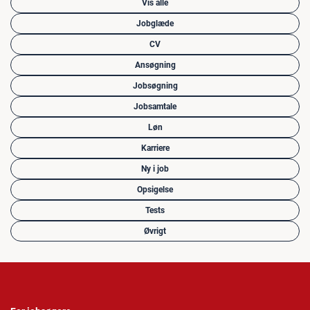
Vis alle
Jobglæde
CV
Ansøgning
Jobsøgning
Jobsamtale
Løn
Karriere
Ny i job
Opsigelse
Tests
Øvrigt