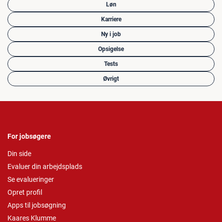
Løn
Karriere
Ny i job
Opsigelse
Tests
Øvrigt
For jobsøgere
Din side
Evaluer din arbejdsplads
Se evalueringer
Opret profil
Apps til jobsøgning
Kaares Klumme