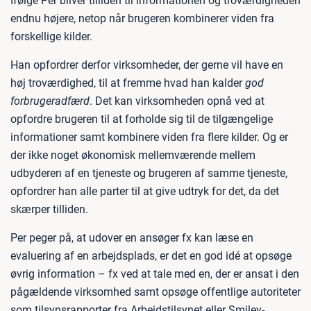
Ifølge Per bliver tilliden til informationen og troværdigheden
endnu højere, netop når brugeren kombinerer viden fra
forskellige kilder.
Han opfordrer derfor virksomheder, der gerne vil have en
høj troværdighed, til at fremme hvad han kalder
god
forbrugeradfærd
. Det kan virksomheden opnå ved at
opfordre brugeren til at forholde sig til de tilgængelige
informationer samt kombinere viden fra flere kilder. Og er
der ikke noget økonomisk mellemværende mellem
udbyderen af en tjeneste og brugeren af samme tjeneste,
opfordrer han alle parter til at give udtryk for det, da det
skærper tilliden.
Per peger på, at udover en ansøger fx kan læse en
evaluering af en arbejdsplads, er det en god idé at opsøge
øvrig information – fx ved at tale med en, der er ansat i den
pågældende virksomhed samt opsøge offentlige autoriteter
som tilsynsrapporter fra Arbejdstilsynet eller Smiley-