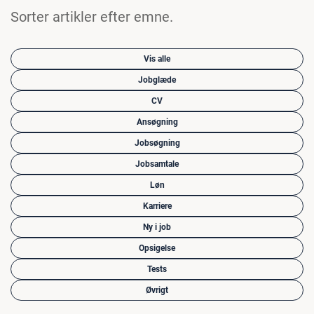
Sorter artikler efter emne.
Vis alle
Jobglæde
CV
Ansøgning
Jobsøgning
Jobsamtale
Løn
Karriere
Ny i job
Opsigelse
Tests
Øvrigt