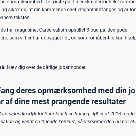
ns opmærksomhed. De første par linjer skal derfor helst ramme
ning sikrer du, at din kommende chef elegant indfanges og autom
ennem teksten.
nde har magasinet Careerealism opstillet 3 bud på, den gode
tro, som vi her har udbygget lidt, og som forhåbentlig kan hjælp
så:
Hæv dig over de dårlige jobannoncer
Fang deres opmærksomhed med din job
ar af dine mest prangende resultater
om salgsdirektør for Suhr Slushice har jeg i løbet af 2013 moder
isation og vendt en truende konkurs, så virksomheden nu har et 