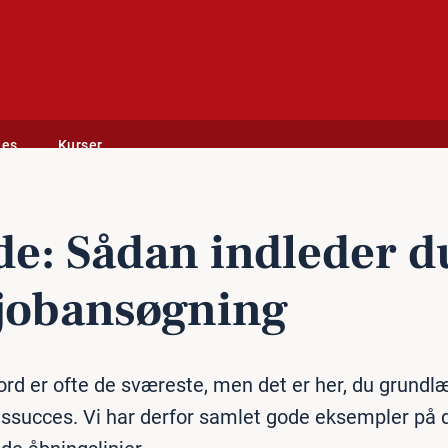
des
Kurser
g
de: Sådan indleder d
jo­ban­søg­ning
ord er ofte de sværeste, men det er her, du grundl
ssucces. Vi har derfor samlet gode eksempler på 