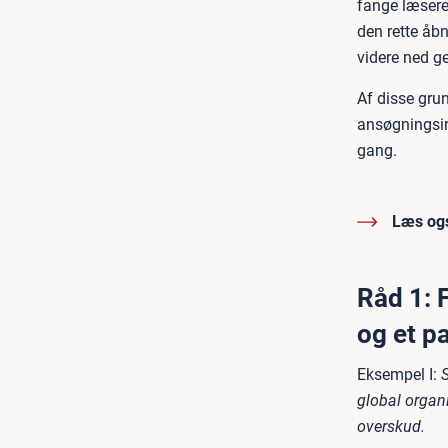
fange læsere
den rette åb
videre ned g
Af disse gru
ansøgningsin
gang.
Læs og
Råd 1: 
og et p
Eksempel I:
S
global organ
overskud.