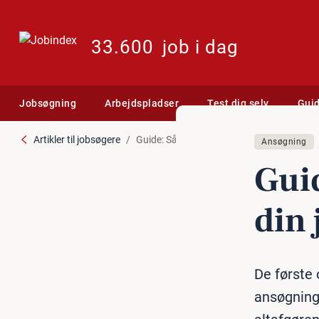
33.600
job i dag
Jobsøgning
Arbejdspladser
Test dig selv
Gui
Artikler til jobsøgere
Guide: Sådan indleder du din jobansøgnin
Ansøgning
Gui
din 
De første 
ansøgning