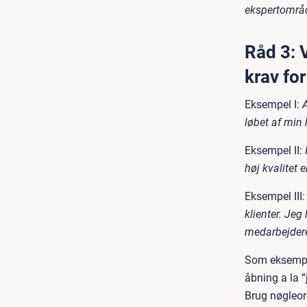
ekspertområ
Råd 3: 
krav for
Eksempel I:
A
løbet af min 
Eksempel II:
høj kvalitet
Eksempel III:
klienter. Jeg
medarbejdere
Som eksemple
åbning a la ”
Brug nøgleor