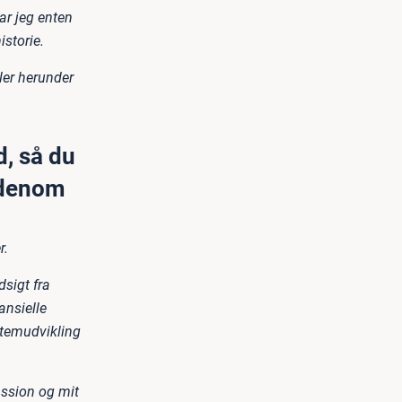
r jeg enten
storie.
ler herunder
d, så du
udenom
r.
sigt fra
ansielle
stemudvikling
ssion og mit