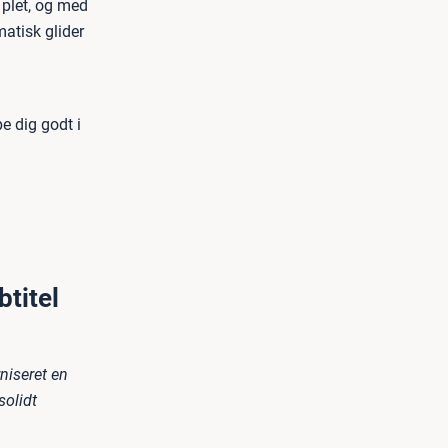
 plet, og med
atisk glider
e dig godt i
titel
niseret en
solidt