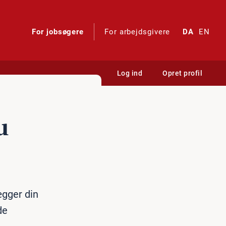
For jobsøgere
For arbejdsgivere
DA
EN
Log ind
Opret profil
u
ægger din
de