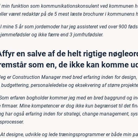
I min funktion som kommunikationskonsulent ved kommunen ha
eller været redaktør på de 5 mest læste brochurer i kommunens hi
I mine 5 år som jordemoder har jeg assisteret ved over 900 føds
jemmefødsler og ikke færre end 3 jomfrufødsler.
ffyr en salve af de helt rigtige nøgleor
fremstår som en, de ikke kan komme 
Jeg er Construction Manager med bred erfaring inden for design,
budgettering, personaleledelse og eksekvering af større projekte
Som erfaren bogholder kommer jeg med en bred baggrund og ind
 firmaer. Mine kompetencer er dog ikke kun begrænset til det fin
eg har også erfaring inden for strategi, change management, sy
gsprocesser.
At designe, udvikle og lede træningsprogrammer er både min pa