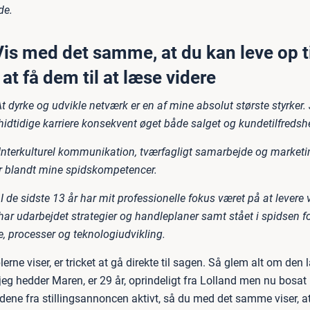
de.
Vis med det samme, at du kan leve op t
 at få dem til at læse videre
t dyrke og udvikle netværk er en af mine absolut største styrker. 
hidtidige karriere konsekvent øget både salget og kundetilfredsh
Interkulturel kommunikation, tværfagligt samarbejde og marketi
 er blandt mine spidskompetencer.
I de sidste 13 år har mit professionelle fokus været på at levere 
 har udarbejdet strategier og handleplaner samt stået i spidsen f
, processer og teknologiudvikling.
rne viser, er tricket at gå direkte til sagen. Så glem alt om de
jeg hedder Maren, er 29 år, oprindeligt fra Lolland men nu bosat 
dene fra stillingsannoncen aktivt, så du med det samme viser, at