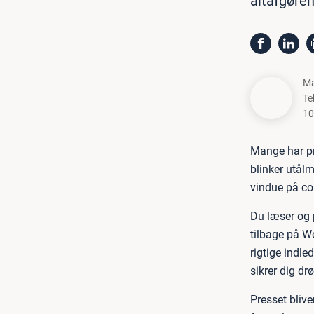
altafgøren
Ma
Te
10
Mange har pr
blinker utålm
vindue på co
Du læser og 
tilbage på W
rigtige indle
sikrer dig d
Presset blive