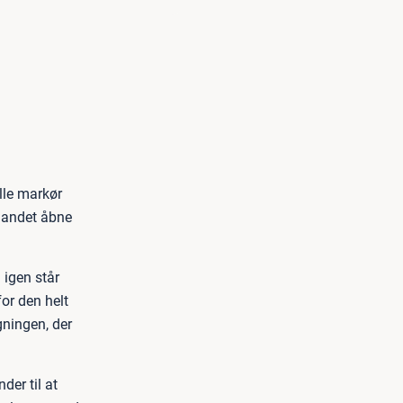
lle markør
et andet åbne
 igen står
or den helt
gningen, der
der til at