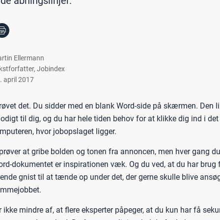
de åbningslinjer.
rtin Ellermann
kstforfatter
,
Jobindex
. april 2017
øvet det. Du sidder med en blank Word-side på skærmen. Den li
odigt til dig, og du har hele tiden behov for at klikke dig ind i d
mputeren, hvor jobopslaget ligger.
prøver at gribe bolden og tonen fra annoncen, men hver gang du
ord-dokumentet er inspirationen væk. Og du ved, at du har brug f
dende gnist til at tænde op under det, der gerne skulle blive ansø
rømmejobbet.
r ikke mindre af, at flere eksperter påpeger, at du kun har få sekun