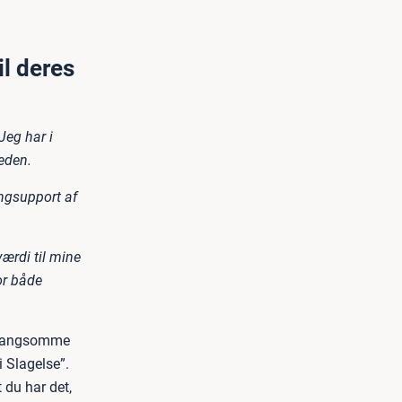
il deres
Jeg har i
eden.
ngsupport af
værdi til mine
or både
n langsomme
i Slagelse”.
 du har det,