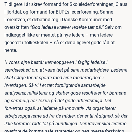
Tidligere i år skrev formand for Skolelederforeningen, Claus
Hjortdal, og formand for BUPL’s lederforening, Sanne
Lorentzen, et debatindlæg i Danske Kommuner med
overskriften
”God ledelse kræver ledelse tæt på.”
Selv om
indlægget ikke er møntet på nye ledere – men ledere
generelt i folkeskolen – så er der alligevel gode råd at
hente.
”I vores øjne består kerneopgaven i faglig ledelse i
særdeleshed om at være tæt på sine medarbejdere. Lederne
skal sørge for at sparre med sine medarbejdere i
hverdagen. Så vi i et tæt forpligtende samarbejde
analyserer, reflekterer og skaber gode resultater for børnene
og samtidig har fokus på det gode arbejdsmiljø. Det
forventes også, at lederne på innovativ vis organiserer
arbejdsopgaverne ud fra de midler, der er til rådighed, så der
ikke kommer røde tal på bundlinjen. Derudover skal lederne
overføre de kommunale strategier og den nyeste forskning