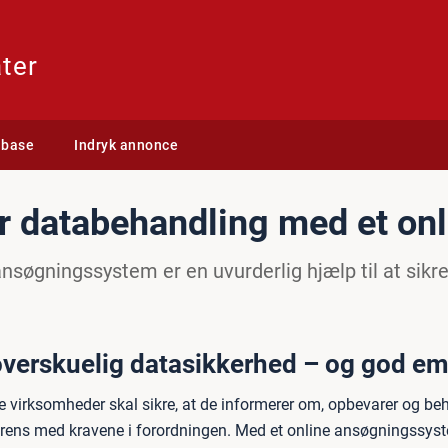
ter
abase
Indryk annonce
r databehandling med et on
ansøgningssystem er en uvurderlig hjælp til at sikr
overskuelig datasikkerhed – og god e
 virksomheder skal sikre, at de informerer om, opbevarer og beha
ens med kravene i forordningen. Med et online ansøgningssyst