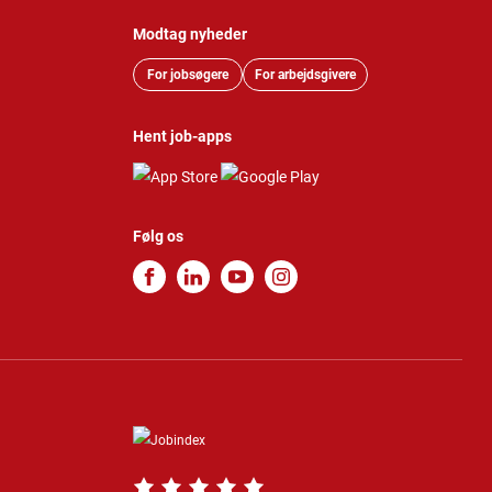
Modtag nyheder
For jobsøgere
For arbejdsgivere
Hent job-apps
Følg os