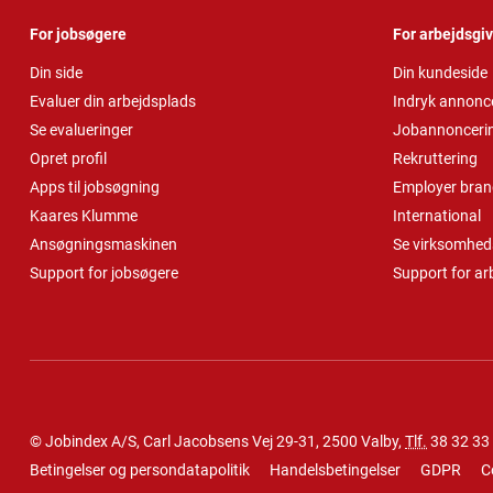
For jobsøgere
For arbejdsgi
Din side
Din kundeside
Evaluer din arbejdsplads
Indryk annonc
Se evalueringer
Jobannonceri
Opret profil
Rekruttering
Apps til jobsøgning
Employer bran
Kaares Klumme
International
Ansøgningsmaskinen
Se virksomheds
Support for jobsøgere
Support for ar
© Jobindex A/S, Carl Jacobsens Vej 29-31, 2500 Valby,
Tlf.
38 32 33
Betingelser og persondatapolitik
Handelsbetingelser
GDPR
C