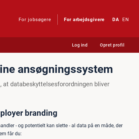
For jobsøgere
For arbejdsgivere
DA
EN
Log ind
Opret profil
line ansøgningssystem
e, at databeskyttelsesforordningen bliver
mployer branding
ndler - og potentielt kan slette - al data på en måde, der
em får du: