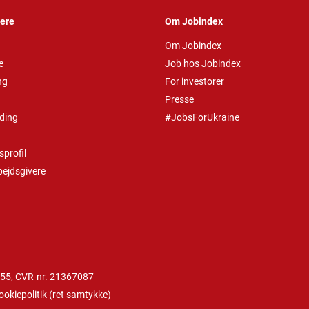
vere
Om Jobindex
Om Jobindex
e
Job hos Jobindex
ng
For investorer
Presse
ding
#JobsForUkraine
profil
bejdsgivere
 55
, CVR-nr. 21367087
ookiepolitik
(
ret samtykke
)