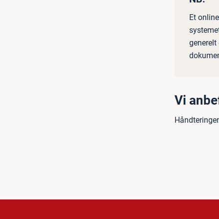
Et onlin
systemet
generelt
dokumen
Vi anbe
Håndteringen 