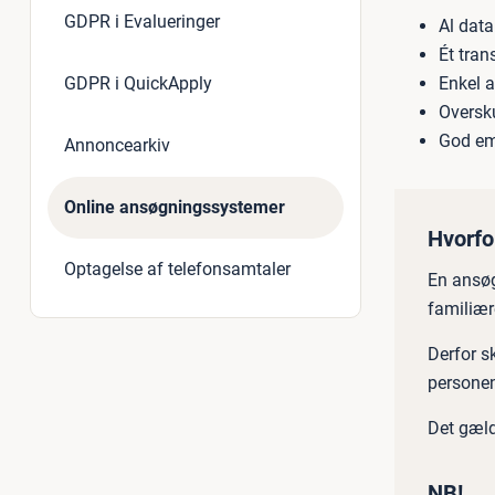
GDPR i Evalueringer
Al data
Ét tran
GDPR i QuickApply
Enkel a
Oversku
God emp
Annoncearkiv
Online ansøgningssystemer
Hvorfo
Optagelse af telefonsamtaler
En ansøg
familiære
Derfor s
personens
Det gælde
NB!