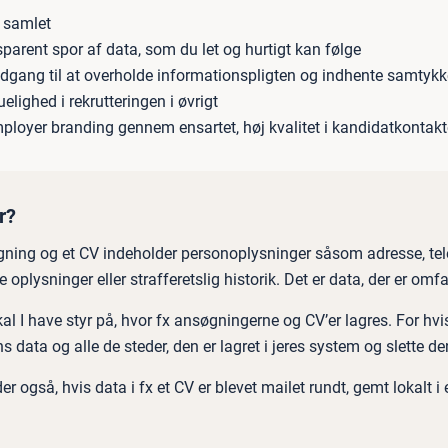
 samlet
sparent spor af data, som du let og hurtigt kan følge
dgang til at overholde informationspligten og indhente samtykk
elighed i rekrutteringen i øvrigt
loyer branding gennem ensartet, høj kvalitet i kandidatkontak
r?
ning og et CV indeholder personoplysninger såsom adresse, te
 oplysninger eller strafferetslig historik. Det er data, der er om
kal I have styr på, hvor fx ansøgningerne og CV’er lagres. For hvi
 data og alle de steder, den er lagret i jeres system og slette den –
r også, hvis data i fx et CV er blevet mailet rundt, gemt lokalt i