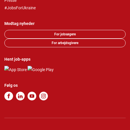
Presse
#JobsForUkraine
Modtag nyheder
For jobsøgere
For arbejdsgivere
Hent job-apps
Følg os