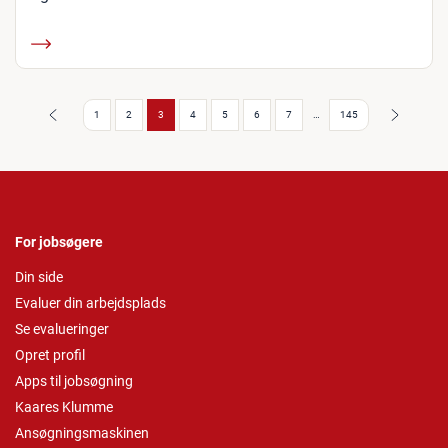
Forrige
Næste
1
2
3
4
5
6
7
…
145
For jobsøgere
Din side
Evaluer din arbejdsplads
Se evalueringer
Opret profil
Apps til jobsøgning
Kaares Klumme
Ansøgningsmaskinen