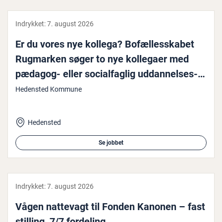
Indrykket:
7. august 2026
Er du vores nye kollega? Bo­fæl­les­ska­bet
Rugmarken søger to nye kollegaer med
pædagog- eller so­ci­al­fag­lig ud­dan­nel­ses­
bag­grund
Hedensted Kommune
Hedensted
Se jobbet
Indrykket:
7. august 2026
Vågen nattevagt til Fonden Kanonen – fast
stilling, 7/7 fordeling