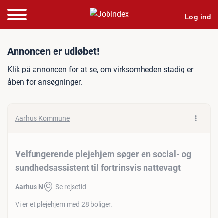
Log ind
Jobannonce: Velfungerende 
Annoncen er udløbet!
Klik på annoncen for at se, om virksomheden stadig er
åben for ansøgninger.
Aarhus Kommune
Velfungerende plejehjem søger en social- og
sundhedsassistent til fortrinsvis nattevagt
Aarhus N
Se rejsetid
Vi er et plejehjem med 28 boliger.