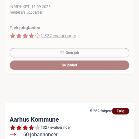
INDRYKKET:
13-09-2025
Hentet fra Jobcenter
Tjek jobglæden:
4 af 5 stjerner
1.327 evalueringer
Gem job
Se jobbet
5.262 følgere
Følg
Aarhus Kommune
1327 evalueringer
160 jobannoncer