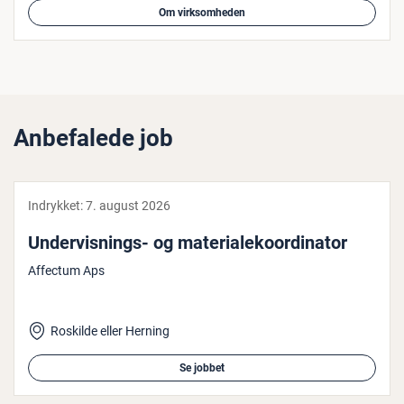
Om virksomheden
Anbefalede job
Indrykket:
7. august 2026
Un­der­vis­nings- og ma­te­ri­a­le­ko­or­di­na­tor
Affectum Aps
Roskilde eller Herning
Se jobbet