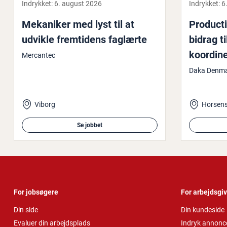
Indrykket:
6. august 2026
Indrykket:
6
Mekaniker med lyst til at
Pro­ducti
udvikle frem­ti­dens faglærte
bidrag t
koordine
Mercantec
pro­duk­t
Daka Denma
Viborg
Horsen
Se jobbet
For jobsøgere
For arbejdsgi
Din side
Din kundeside
Evaluer din arbejdsplads
Indryk annonc