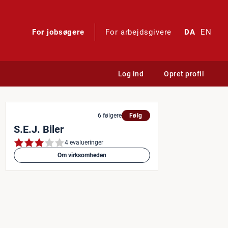
For jobsøgere
For arbejdsgivere
DA
EN
Log ind
Opret profil
S.E.J. Biler
6 følgere
Følg
S.E.J. Biler
4 evalueringer
Om virksomheden