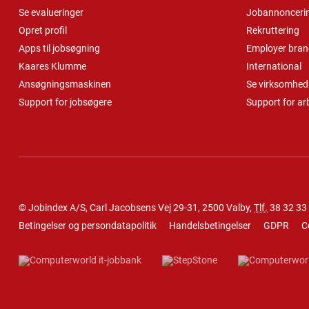
Se evalueringer
Jobannonceri
Opret profil
Rekruttering
Apps til jobsøgning
Employer bran
Kaares Klumme
International
Ansøgningsmaskinen
Se virksomheds
Support for jobsøgere
Support for ar
© Jobindex A/S, Carl Jacobsens Vej 29-31, 2500 Valby,
Tlf.
38 32 33
Betingelser og persondatapolitik
Handelsbetingelser
GDPR
C