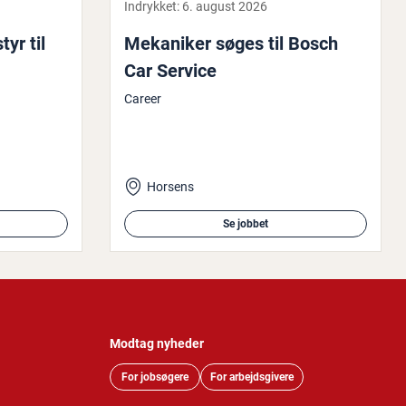
Indrykket:
6. august 2026
yr til
Mekaniker søges til Bosch
Car Service
Career
Horsens
Se jobbet
Modtag nyheder
For jobsøgere
For arbejdsgivere