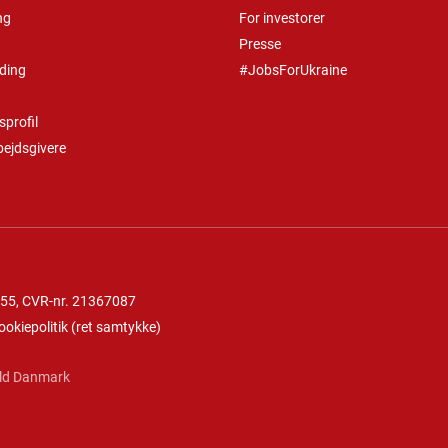
ng
For investorer
Presse
ding
#JobsForUkraine
profil
bejdsgivere
 55
, CVR-nr. 21367087
ookiepolitik
(
ret samtykke
)