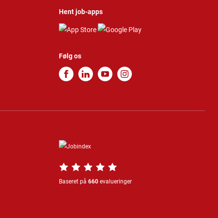
Hent job-apps
Følg os
Baseret på
660
evalueringer