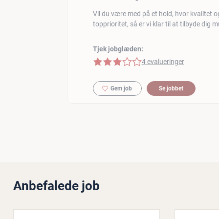
Vil du være med på et hold, hvor kvalitet 
topprioritet, så er vi klar til at tilbyde dig
Tjek jobglæden:
3 af 5 stjerner
4 evalueringer
Gem job
Se jobbet
Anbefalede job