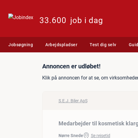
33.600
job i dag
Jobsøgning
Arbejdspladser
Test dig selv
Gui
Jobannonce: Medarbejder t
Annoncen er udløbet!
Klik på annoncen for at se, om virksomheden
S.E.J. Biler ApS
Medarbejder til kosmetisk klargø
Nørre Snede
Se rejsetid