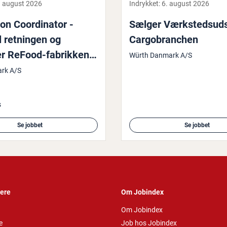
. august 2026
Indrykket:
6. august 2026
on Co­or­di­na­tor -
Sælger Værk­steds­ud­st
il retningen og
Car­go­bran­chen
r ReFood-fa­brik­kens
Würth Danmark A/S
ion
rk A/S
s
Se jobbet
Se jobbet
vere
Om Jobindex
Om Jobindex
e
Job hos Jobindex