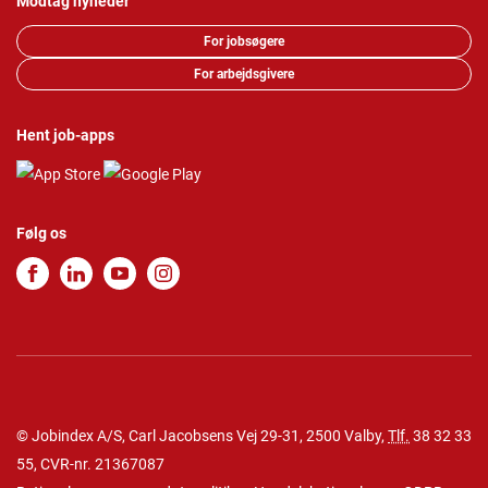
Modtag nyheder
For jobsøgere
For arbejdsgivere
Hent job-apps
Følg os
© Jobindex A/S, Carl Jacobsens Vej 29-31, 2500 Valby,
Tlf.
38 32 33
55
, CVR-nr. 21367087