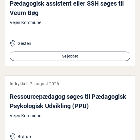
Pæ­da­go­gisk assistent eller SSH søges til
Veum Bøg
Vejen Kommune
Gesten
Se jobbet
Indrykket:
7. august 2026
Res­sour­ce­pæ­da­gog søges til Pæ­da­go­gisk
Psy­ko­lo­gisk Udvikling (PPU)
Vejen Kommune
Brørup