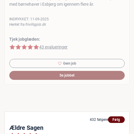
med børnehaver i Esbjerg om igennem flere år.
INDRYKKET:
11-09-2025
Hentet fra frivilligjob.dk
Tjek jobglæden:
5 af 5 stjerner
43 evalueringer
Gem job
Se jobbet
432 følgere
Følg
Ældre Sagen