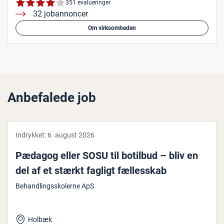
351 evalueringer
32 jobannoncer
Om virksomheden
Anbefalede job
Indrykket:
6. august 2026
Pædagog eller SOSU til botilbud – bliv en
del af et stærkt fagligt fæl­les­skab
Behandlingsskolerne ApS
Holbæk