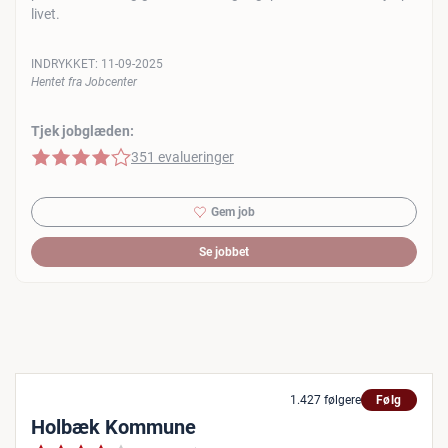
livet.
INDRYKKET:
11-09-2025
Hentet fra Jobcenter
Tjek jobglæden:
4 af 5 stjerner
351 evalueringer
Gem job
Se jobbet
1.427 følgere
Følg
Holbæk Kommune