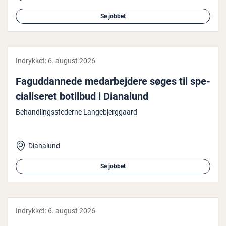
Se jobbet
Indrykket:
6. august 2026
Fag­ud­dan­ne­de me­d­ar­bej­de­re søges til spe­
ci­a­li­se­ret botilbud i Dianalund
Behandlingsstederne Langebjerggaard
Dianalund
Se jobbet
Indrykket:
6. august 2026