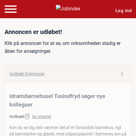
Log ind
Jobannonce: Idrætsbørnehu
Annoncen er udløbet!
Klik på annoncen for at se, om virksomheden stadig er
åben for ansøgninger.
Holbæk Kommune
Idrætsbørnehuset Tusindfryd søger nye
kollegaer
Holbæk
Se rejsetid
Kan du se dig selv være en del af et fantastisk børnehus, rigt
på børnelatter og glæde, med udgangspunkt i børnenes syn på