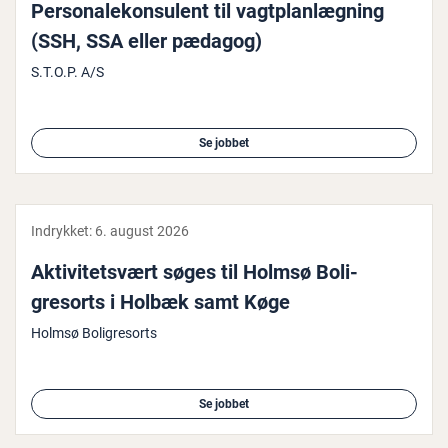
Per­so­na­le­kon­su­lent til vagt­plan­læg­ning
(SSH, SSA eller pædagog)
S.T.O.P. A/S
Se jobbet
Indrykket:
6. august 2026
Ak­ti­vi­tetsvært søges til Holmsø Bo­li­
gresorts i Holbæk samt Køge
Holmsø Boligresorts
Se jobbet