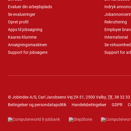
Evaluer din arbejdsplads
Indryk annonc
Se evalueringer
Jobannonceri
Opret profil
Rekruttering
Apps til jobsøgning
Employer bran
Kaares Klumme
International
Ansøgningsmaskinen
Se virksomheds
Support for jobsøgere
Support for ar
© Jobindex A/S, Carl Jacobsens Vej 29-31, 2500 Valby,
Tlf.
38 32 33
Betingelser og persondatapolitik
Handelsbetingelser
GDPR
C