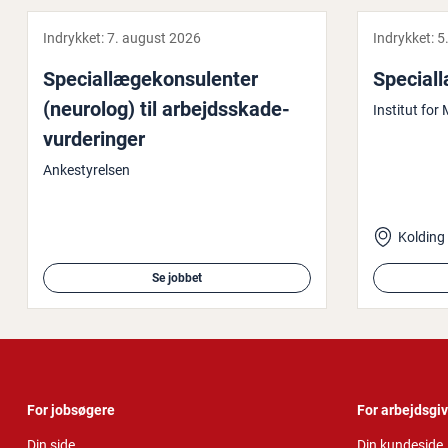
Indrykket:
7. august 2026
Indrykket:
5
Spe­ci­al­læge­kon­su­len­ter
Spe­ci­al­
(neurolog) til ar­bejds­ska­de­
Institut fo
vur­de­rin­ger
Ankestyrelsen
Kolding
Se jobbet
For jobsøgere
For arbejdsgi
Din side
Din kundeside