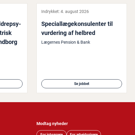
Indrykket:
4. august 2026
drep­sy­
Spe­ci­al­læge­kon­su­len­ter til
­trisk
vurdering af helbred
ndborg
Lægernes Pension & Bank
Se jobbet
Modtag nyheder
For jobsøgere
For arbejdsgivere