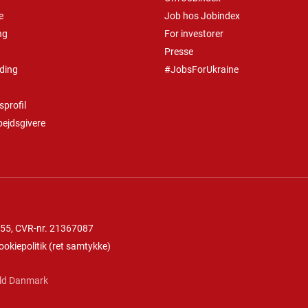
e
Job hos Jobindex
ng
For investorer
Presse
ding
#JobsForUkraine
profil
bejdsgivere
 55
, CVR-nr. 21367087
ookiepolitik
(
ret samtykke
)