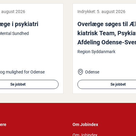
. august 2026
Indrykket:
5. august 2026
læ­ge i psykiatri
Overlæge søges til Æl­
ki­a­trisk Team, Psy­ki­a
r Mental Sundhed
Afdeling Odense-Sve
Region Syddanmark
 og mulighed for Odense
Odense
Se jobbet
Se jobbet
vere
Om Jobindex
Om Jobindex