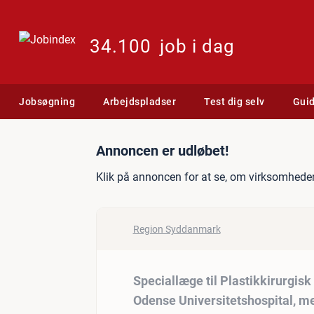
34.100
job i dag
Jobsøgning
Arbejdspladser
Test dig selv
Gui
Jobannonce: Speciallæge ti
Annoncen er udløbet!
Klik på annoncen for at se, om virksomheden
Region Syddanmark
Speciallæge til Plastikkirurgisk
Odense Universitetshospital, med