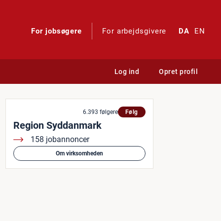
For jobsøgere
For arbejdsgivere
DA
EN
Log ind
Opret profil
, Odense Universitetshospita
6.393 følgere
Følg
Region Syddanmark
158 jobannoncer
Om virksomheden