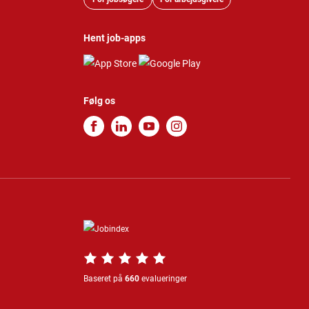
Hent job-apps
Følg os
Baseret på
660
evalueringer