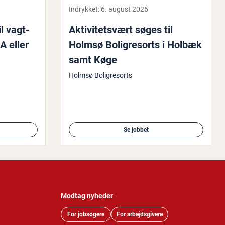
Indrykket:
6. august 2026
il vagt­
Ak­ti­vi­tetsvært søges til
A eller
Holmsø Bo­li­gresorts i Holbæk
samt Køge
Holmsø Boligresorts
Se jobbet
Modtag nyheder
For jobsøgere
For arbejdsgivere