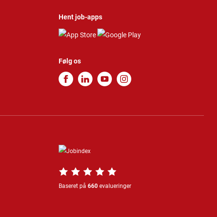
Hent job-apps
Følg os
Baseret på
660
evalueringer