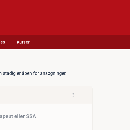
des
Kurser
 pædagog, ergoterapeut el
 stadig er åben for ansøgninger.
apeut eller SSA