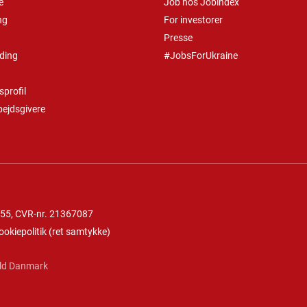
e
Job hos Jobindex
ng
For investorer
Presse
ding
#JobsForUkraine
profil
bejdsgivere
 55
, CVR-nr. 21367087
ookiepolitik
(
ret samtykke
)