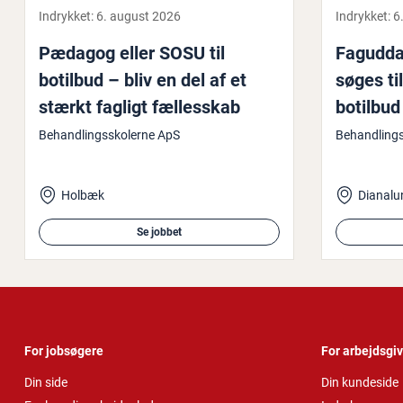
Indrykket:
6. august 2026
Indrykket:
6
Pædagog eller SOSU til
Fag­ud­da
botilbud – bliv en del af et
søges til 
stærkt fagligt fæl­les­skab
botilbud
Behandlingsskolerne ApS
Behandling
Holbæk
Dianalu
Se jobbet
For jobsøgere
For arbejdsgi
Din side
Din kundeside