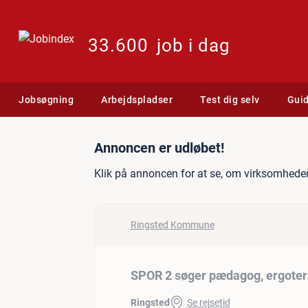
33.600
job i dag
Jobsøgning
Arbejdspladser
Test dig selv
Gui
Jobannonce: SPOR 2 søger
Annoncen er udløbet!
Klik på annoncen for at se, om virksomheden
Ringsted Kommune
SPOR 2 søger pædagog, ergoter
Ringsted
Se rejsetid