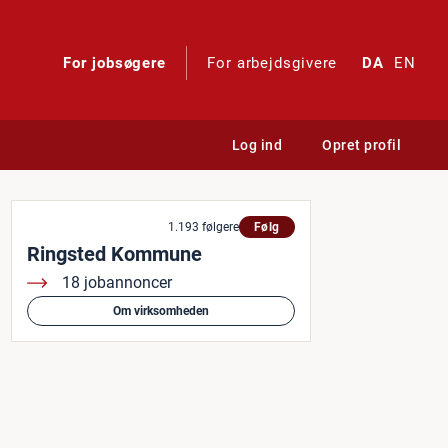
For jobsøgere
For arbejdsgivere
DA
EN
Log ind
Opret profil
ler SSA
1.193 følgere
Følg
Ringsted Kommune
18 jobannoncer
Om virksomheden