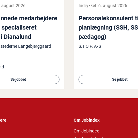
. august 2026
Indrykket:
6. august 2026
n­ne­de me­d­ar­bej­de­re
Per­so­na­le­kon­su­lent t
spe­ci­a­li­se­ret
plan­læg­ning (SSH, SS
 i Dianalund
pædagog)
sstederne Langebjerggaard
S.T.O.P. A/S
nd
Se jobbet
Se jobbet
vere
Om Jobindex
Om Jobindex