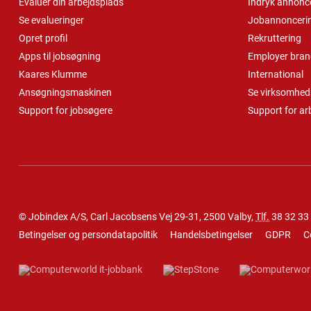
Evaluer din arbejdsplads
Indryk annonc
Se evalueringer
Jobannonceri
Opret profil
Rekruttering
Apps til jobsøgning
Employer bran
Kaares Klumme
International
Ansøgningsmaskinen
Se virksomheds
Support for jobsøgere
Support for ar
© Jobindex A/S, Carl Jacobsens Vej 29-31, 2500 Valby,
Tlf.
38 32 33
Betingelser og persondatapolitik
Handelsbetingelser
GDPR
C